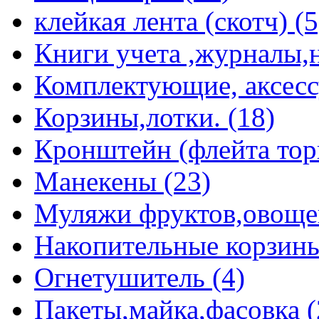
клейкая лента (скотч) (5
Книги учета ,журналы,н
Комплектующие, аксессу
Корзины,лотки. (18)
Кронштейн (флейта торг
Манекены (23)
Муляжи фруктов,овощей 
Накопительные корзины
Огнетушитель (4)
Пакеты,майка,фасовка (