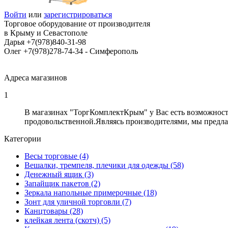
Войти
или
зарегистрироваться
Торговое оборудование от производителя
в Крыму и Севастополе
Дарья +7(978)840-31-98
Олег +7(978)278-74-34 - Cимферополь
Адреса магазинов
1
В магазинах "ТоргКомплектКрым" у Вас есть возможност
продовольственной.Являясь производителями, мы предла
Категории
Весы торговые (4)
Вешалки, тремпеля, плечики для одежды (58)
Денежный ящик (3)
Запайщик пакетов (2)
Зеркала напольные примерочные (18)
Зонт для уличной торговли (7)
Канцтовары (28)
клейкая лента (скотч) (5)