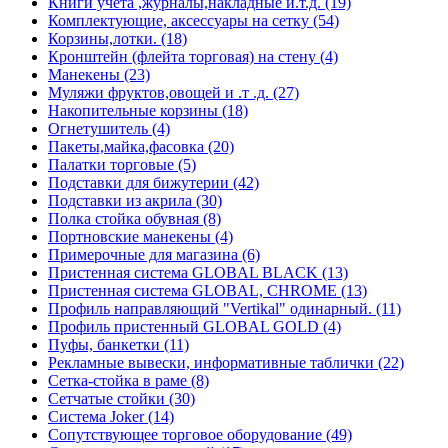
Книги учета ,журналы,накладные и.т.д. (19)
Комплектующие, аксессуары на сетку (54)
Корзины,лотки. (18)
Кронштейн (флейта торговая) на стену (4)
Манекены (23)
Муляжи фруктов,овощей и .т .д. (27)
Накопительные корзины (18)
Огнетушитель (4)
Пакеты,майка,фасовка (20)
Палатки торговые (5)
Подставки для бижутерии (42)
Подставки из акрила (30)
Полка стойка обувная (8)
Портновские манекены (4)
Примерочные для магазина (6)
Пристенная система GLOBAL BLACK (13)
Пристенная система GLOBAL, CHROME (13)
Профиль направляющий "Vertikal" одинарный. (11)
Профиль пристенный GLOBAL GOLD (4)
Пуфы, банкетки (11)
Рекламные вывески, информативные таблички (22)
Сетка-стойка в раме (8)
Сетчатые стойки (30)
Система Joker (14)
Сопутствующее торговое оборудование (49)