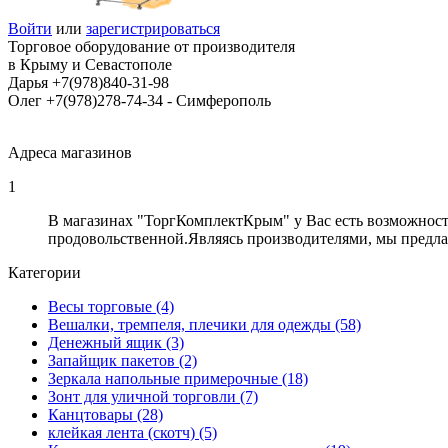
Войти
или
зарегистрироваться
Торговое оборудование от производителя
в Крыму и Севастополе
Дарья +7(978)840-31-98
Олег +7(978)278-74-34 - Cимферополь
Адреса магазинов
1
В магазинах "ТоргКомплектКрым" у Вас есть возможност
продовольственной.Являясь производителями, мы предла
Категории
Весы торговые (4)
Вешалки, тремпеля, плечики для одежды (58)
Денежный ящик (3)
Запайщик пакетов (2)
Зеркала напольные примерочные (18)
Зонт для уличной торговли (7)
Канцтовары (28)
клейкая лента (скотч) (5)