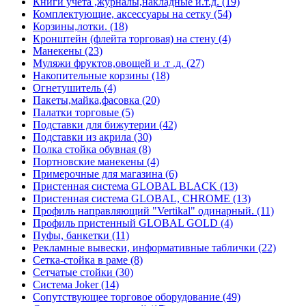
Книги учета ,журналы,накладные и.т.д. (19)
Комплектующие, аксессуары на сетку (54)
Корзины,лотки. (18)
Кронштейн (флейта торговая) на стену (4)
Манекены (23)
Муляжи фруктов,овощей и .т .д. (27)
Накопительные корзины (18)
Огнетушитель (4)
Пакеты,майка,фасовка (20)
Палатки торговые (5)
Подставки для бижутерии (42)
Подставки из акрила (30)
Полка стойка обувная (8)
Портновские манекены (4)
Примерочные для магазина (6)
Пристенная система GLOBAL BLACK (13)
Пристенная система GLOBAL, CHROME (13)
Профиль направляющий "Vertikal" одинарный. (11)
Профиль пристенный GLOBAL GOLD (4)
Пуфы, банкетки (11)
Рекламные вывески, информативные таблички (22)
Сетка-стойка в раме (8)
Сетчатые стойки (30)
Система Joker (14)
Сопутствующее торговое оборудование (49)