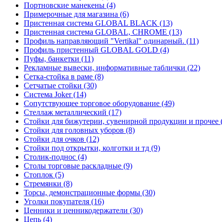
Портновские манекены (4)
Примерочные для магазина (6)
Пристенная система GLOBAL BLACK (13)
Пристенная система GLOBAL, CHROME (13)
Профиль направляющий "Vertikal" одинарный. (11)
Профиль пристенный GLOBAL GOLD (4)
Пуфы, банкетки (11)
Рекламные вывески, информативные таблички (22)
Сетка-стойка в раме (8)
Сетчатые стойки (30)
Система Joker (14)
Сопутствующее торговое оборудование (49)
Стеллаж металлический (17)
Стойки для бижутерии, сувенирной продукции и прочее 
Стойки для головных уборов (8)
Стойки для очков (12)
Стойки под открытки, колготки и тд (9)
Столик-поднос (4)
Столы торговые раскладные (9)
Стоплок (5)
Стремянки (8)
Торсы, демонстрационные формы (30)
Уголки покупателя (16)
Ценники и ценникодержатели (30)
Цепь (4)