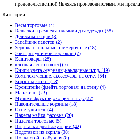
продовольственной.Являясь производителями, мы предла
Категории
Весы торговые (4)
Вешалки, тремпеля, плечики для одежды (58)
Денежный ящик (3)
Запайщик пакетов (2)
Зеркала напольные примерочные (18)
Зонт для уличной торговли (7)
Канцтовары (28)
клейкая лента (скотч) (5)
Книги учета ,журналы,накладные и.т.д. (19)
Комплектующие, аксессуары на сетку (54)
Корзины,лотки. (18)
Кронштейн (флейта торговая) на стену (4)
Манекены (23)
Муляжи фруктов,овощей и .т .д. (27)
Накопительные корзины (18)
Огнетушитель (4)
Пакеты,майка,фасовка (20)
Палатки торговые (5)
Подставки для бижутерии (42)
Подставки из акрила (30)
Полка стойка обувная (8)