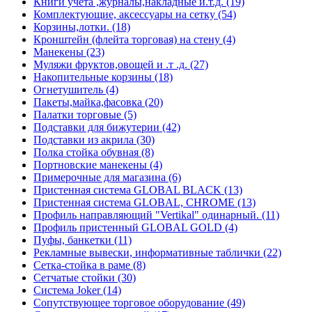
Книги учета ,журналы,накладные и.т.д. (19)
Комплектующие, аксессуары на сетку (54)
Корзины,лотки. (18)
Кронштейн (флейта торговая) на стену (4)
Манекены (23)
Муляжи фруктов,овощей и .т .д. (27)
Накопительные корзины (18)
Огнетушитель (4)
Пакеты,майка,фасовка (20)
Палатки торговые (5)
Подставки для бижутерии (42)
Подставки из акрила (30)
Полка стойка обувная (8)
Портновские манекены (4)
Примерочные для магазина (6)
Пристенная система GLOBAL BLACK (13)
Пристенная система GLOBAL, CHROME (13)
Профиль направляющий "Vertikal" одинарный. (11)
Профиль пристенный GLOBAL GOLD (4)
Пуфы, банкетки (11)
Рекламные вывески, информативные таблички (22)
Сетка-стойка в раме (8)
Сетчатые стойки (30)
Система Joker (14)
Сопутствующее торговое оборудование (49)