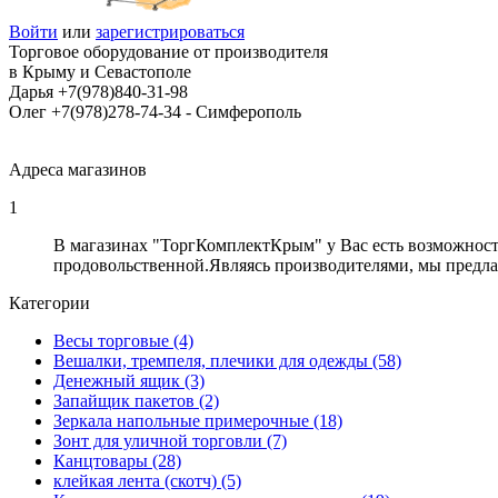
Войти
или
зарегистрироваться
Торговое оборудование от производителя
в Крыму и Севастополе
Дарья +7(978)840-31-98
Олег +7(978)278-74-34 - Cимферополь
Адреса магазинов
1
В магазинах "ТоргКомплектКрым" у Вас есть возможност
продовольственной.Являясь производителями, мы предла
Категории
Весы торговые (4)
Вешалки, тремпеля, плечики для одежды (58)
Денежный ящик (3)
Запайщик пакетов (2)
Зеркала напольные примерочные (18)
Зонт для уличной торговли (7)
Канцтовары (28)
клейкая лента (скотч) (5)