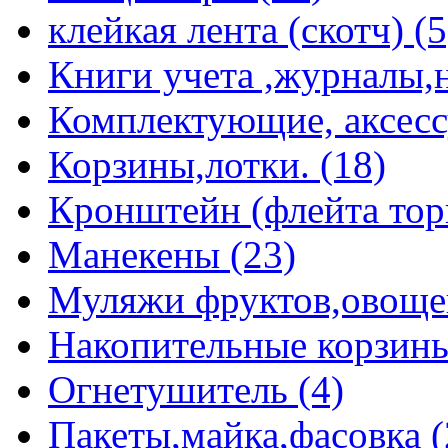
клейкая лента (скотч) (5
Книги учета ,журналы,н
Комплектующие, аксессу
Корзины,лотки. (18)
Кронштейн (флейта торг
Манекены (23)
Муляжи фруктов,овощей 
Накопительные корзины
Огнетушитель (4)
Пакеты,майка,фасовка (