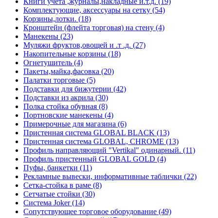
Книги учета ,журналы,накладные и.т.д. (19)
Комплектующие, аксессуары на сетку (54)
Корзины,лотки. (18)
Кронштейн (флейта торговая) на стену (4)
Манекены (23)
Муляжи фруктов,овощей и .т .д. (27)
Накопительные корзины (18)
Огнетушитель (4)
Пакеты,майка,фасовка (20)
Палатки торговые (5)
Подставки для бижутерии (42)
Подставки из акрила (30)
Полка стойка обувная (8)
Портновские манекены (4)
Примерочные для магазина (6)
Пристенная система GLOBAL BLACK (13)
Пристенная система GLOBAL, CHROME (13)
Профиль направляющий "Vertikal" одинарный. (11)
Профиль пристенный GLOBAL GOLD (4)
Пуфы, банкетки (11)
Рекламные вывески, информативные таблички (22)
Сетка-стойка в раме (8)
Сетчатые стойки (30)
Система Joker (14)
Сопутствующее торговое оборудование (49)