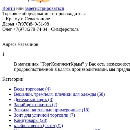
Войти
или
зарегистрироваться
Торговое оборудование от производителя
в Крыму и Севастополе
Дарья +7(978)840-31-98
Олег +7(978)278-74-34 - Cимферополь
Адреса магазинов
1
В магазинах "ТоргКомплектКрым" у Вас есть возможност
продовольственной.Являясь производителями, мы предла
Категории
Весы торговые (4)
Вешалки, тремпеля, плечики для одежды (58)
Денежный ящик (3)
Запайщик пакетов (2)
Зеркала напольные примерочные (18)
Зонт для уличной торговли (7)
Канцтовары (28)
клейкая лента (скотч) (5)