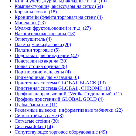
Книги учета ,журналы,накладные и.т.д. (19)
Комплектующие, аксессуары на сетку (54)
Корзины,лотки. (18)
Кронштейн (флейта торговая) на стену (4)
Манекены (23)
Муляжи фруктов,овощей и .т .д. (27)
Накопительные корзины (18)
Огнетушитель (4)
Пакеты,майка,фасовка (20)
Палатки торговые (5)
Подставки для бижутерии (42)
Подставки из акрила (30)
Полка стойка обувная (8)
Портновские манекены (4)
Примерочные для магазина (6)
Пристенная система GLOBAL BLACK (13)
Пристенная система GLOBAL, CHROME (13)
Профиль направляющий "Vertikal" одинарный. (11)
Профиль пристенный GLOBAL GOLD (4)
Пуфы, банкетки (11)
Рекламные вывески, информативные таблички (22)
Сетка-стойка в раме (8)
Сетчатые стойки (30)
Система Joker (14)
Сопутствующее торговое оборудование (49)