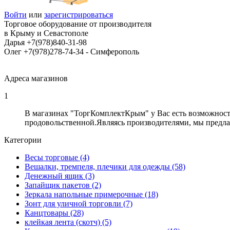
Войти
или
зарегистрироваться
Торговое оборудование от производителя
в Крыму и Севастополе
Дарья +7(978)840-31-98
Олег +7(978)278-74-34 - Cимферополь
Адреса магазинов
1
В магазинах "ТоргКомплектКрым" у Вас есть возможност
продовольственной.Являясь производителями, мы предла
Категории
Весы торговые (4)
Вешалки, тремпеля, плечики для одежды (58)
Денежный ящик (3)
Запайщик пакетов (2)
Зеркала напольные примерочные (18)
Зонт для уличной торговли (7)
Канцтовары (28)
клейкая лента (скотч) (5)