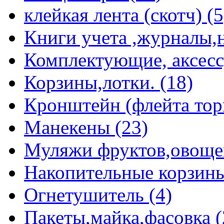
клейкая лента (скотч) (5
Книги учета ,журналы,н
Комплектующие, аксессу
Корзины,лотки. (18)
Кронштейн (флейта торг
Манекены (23)
Муляжи фруктов,овощей 
Накопительные корзины
Огнетушитель (4)
Пакеты,майка,фасовка (