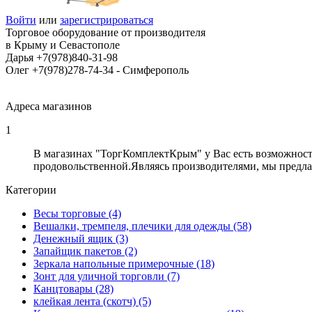
Войти
или
зарегистрироваться
Торговое оборудование от производителя
в Крыму и Севастополе
Дарья +7(978)840-31-98
Олег +7(978)278-74-34 - Cимферополь
Адреса магазинов
1
В магазинах "ТоргКомплектКрым" у Вас есть возможност
продовольственной.Являясь производителями, мы предла
Категории
Весы торговые (4)
Вешалки, тремпеля, плечики для одежды (58)
Денежный ящик (3)
Запайщик пакетов (2)
Зеркала напольные примерочные (18)
Зонт для уличной торговли (7)
Канцтовары (28)
клейкая лента (скотч) (5)