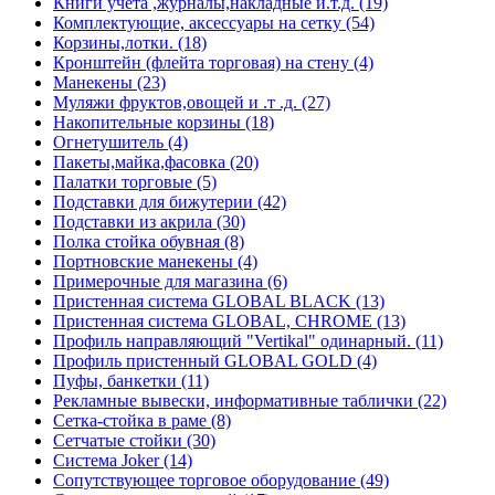
Книги учета ,журналы,накладные и.т.д. (19)
Комплектующие, аксессуары на сетку (54)
Корзины,лотки. (18)
Кронштейн (флейта торговая) на стену (4)
Манекены (23)
Муляжи фруктов,овощей и .т .д. (27)
Накопительные корзины (18)
Огнетушитель (4)
Пакеты,майка,фасовка (20)
Палатки торговые (5)
Подставки для бижутерии (42)
Подставки из акрила (30)
Полка стойка обувная (8)
Портновские манекены (4)
Примерочные для магазина (6)
Пристенная система GLOBAL BLACK (13)
Пристенная система GLOBAL, CHROME (13)
Профиль направляющий "Vertikal" одинарный. (11)
Профиль пристенный GLOBAL GOLD (4)
Пуфы, банкетки (11)
Рекламные вывески, информативные таблички (22)
Сетка-стойка в раме (8)
Сетчатые стойки (30)
Система Joker (14)
Сопутствующее торговое оборудование (49)