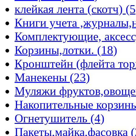
клейкая лента (скотч) (5
Книги учета ,журналы,н
Комплектующие, аксессу
Корзины,лотки. (18)
Кронштейн (флейта торг
Манекены (23)
Муляжи фруктов,овощей 
Накопительные корзины
Огнетушитель (4)
Пакеты,майка,фасовка (