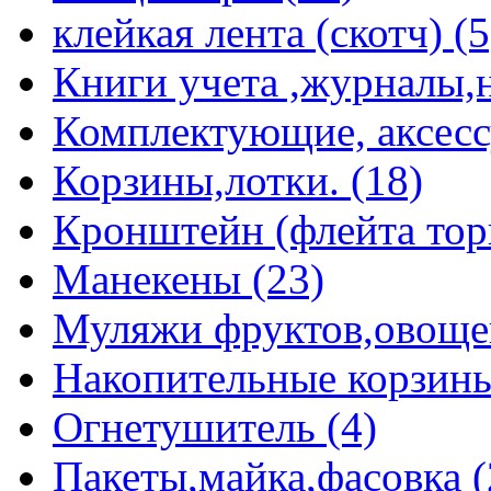
клейкая лента (скотч) (5
Книги учета ,журналы,н
Комплектующие, аксессу
Корзины,лотки. (18)
Кронштейн (флейта торг
Манекены (23)
Муляжи фруктов,овощей 
Накопительные корзины
Огнетушитель (4)
Пакеты,майка,фасовка (