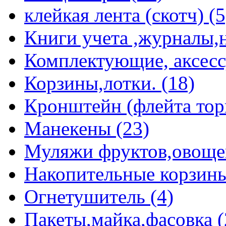
клейкая лента (скотч) (5
Книги учета ,журналы,н
Комплектующие, аксессу
Корзины,лотки. (18)
Кронштейн (флейта торг
Манекены (23)
Муляжи фруктов,овощей 
Накопительные корзины
Огнетушитель (4)
Пакеты,майка,фасовка (