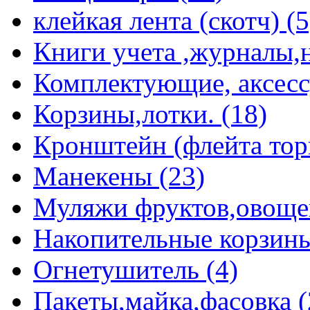
клейкая лента (скотч) (5
Книги учета ,журналы,н
Комплектующие, аксессу
Корзины,лотки. (18)
Кронштейн (флейта торг
Манекены (23)
Муляжи фруктов,овощей 
Накопительные корзины
Огнетушитель (4)
Пакеты,майка,фасовка (